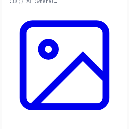
:is() 和 :where(…