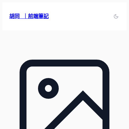
跳
至
胡同 ｜前端筆記
主
要
內
容