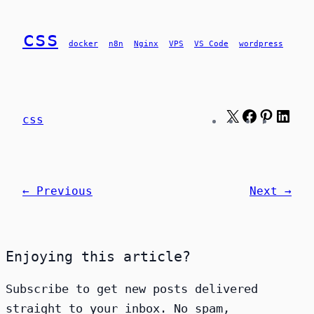
css
docker
n8n
Nginx
VPS
VS Code
wordpress
X
Facebook
Pinte
Lin
css
← Previous
Next →
Enjoying this article?
Subscribe to get new posts delivered
straight to your inbox. No spam,